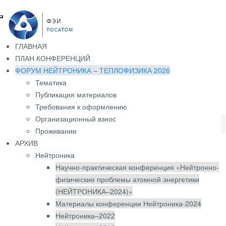
ГЛАВНАЯ
ПЛАН КОНФЕРЕНЦИЙ
ФОРУМ НЕЙТРОНИКА – ТЕПЛОФИЗИКА 2026
Тематика
Публикация материалов
Требования к оформлению
Организационный взнос
О ФЭИ
ФОРУМ НЕЙТРОНИКА – ТЕПЛОФИЗИКА 2026
Проживание
АРХИВ
Нейтроника
Научно-технический форум
Научно-практическая конференция «Нейтронно-
«Нейтронно-физические
физические проблемы атомной энергетики
(НЕЙТРОНИКА–2024)»
проблемы атомной энергетики и
Материалы конференции Нейтроника-2024
теплофизика реакторов нового
Нейтроника–2022