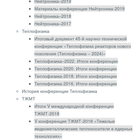
Нейтроника–2019
поколения (Нейтроника –
Материалы конференции Нейтроника-2019
Теплофизика 2026)»
Нейтроника–2018
Нейтроника–2017
Теплофизика
Сборник тезисов
Итоговый документ 45-й научно-технической
конференции «Теплофизика реакторов нового
Уважаемые коллеги!
поколения (Теплофизика – 2024)»
Организационный и программный комитеты
Теплофизика–2022. Итоги конференции
Научно-технического форума
Теплофизика-2020. Итоги конференции
«Нейтронно-физические проблемы
Теплофизика-2018. Итоги конференции
атомной энергетики и теплофизика
Теплофизика-2016. Итоги конференции
реакторов нового поколения (Нейтроника
История конференции Теплофизика
приветствуют Вас и
– Теплофизика 2026)»
ТЖМТ
приглашают принять участие в его работе.
Итоги V международной конференции
Форум приурочен к 80-летию
ТЖМТ-2018
Государственного научного центра
V конференция ТЖМТ-2018 «Тяжелые
Российской Федерации – Физико-
жидкометаллические теплоносители в ядерных
энергетического института имени
технологиях»
А.И. Лейпунского».