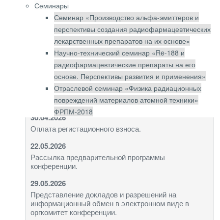
Семинары
Семинар «Производство альфа-эмиттеров и
Основные даты
перспективы создания радиофармацевтических
лекарственных препаратов на их основе»
28.02.2026
Научно-технический семинар «Re-188 и
Окончание регистрации участников конференции.
радиофармацевтические препараты на его
30.03.2026
основе. Перспективы развития и применения»
Представление тезисов докладов и разрешений на
Отраслевой семинар «Физика радиационных
информационный обмен в электронном виде в
оргкомитет конференции.
повреждений материалов атомной техники»
ФРПМ-2018
30.04.2026
Оплата регистационного взноса.
22.05.2026
Рассылка предварительной программы
конференции.
29.05.2026
Представление докладов и разрешений на
информационный обмен в электронном виде в
оргкомитет конференции.